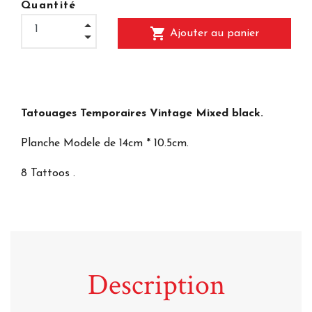
Quantité
shopping_cart
Ajouter au panier
Tatouages Temporaires Vintage Mixed black.
Planche Modele de 14cm * 10.5cm.
8 Tattoos .
Description