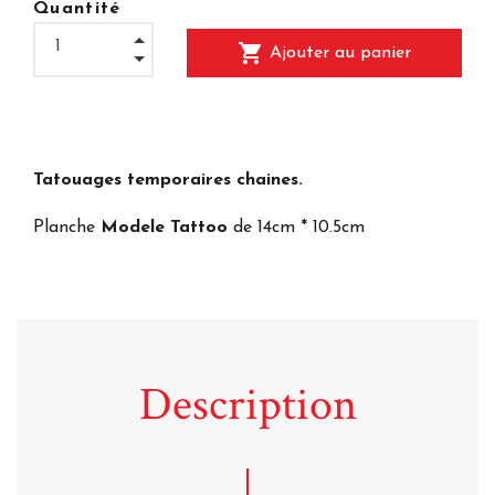
Quantité
shopping_cart
Ajouter au panier
Tatouages temporaires chaines.
Planche
Modele Tattoo
de 14cm * 10.5cm
Description