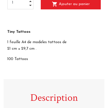
shopping_cart
Ajouter au panier
Tiny Tattoos
1 feuille A4 de modeles tattoos de
21 cm × 29,7 cm .
100 Tattoos
Description