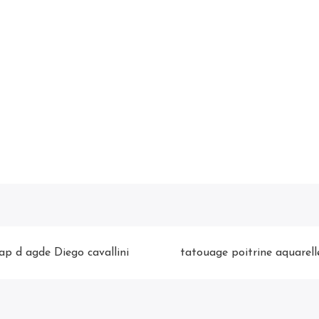
p d agde Diego cavallini
tatouage poitrine aquarell