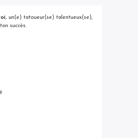
toi
, un(e) tatoueur(se) talentueux(se),
 ton succès.
é