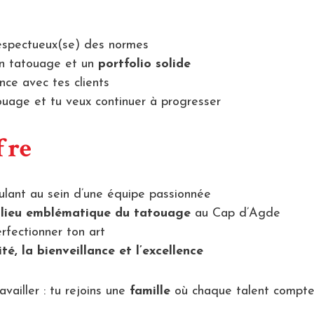
espectueux(se) des normes
n tatouage et un
portfolio solide
nce avec tes clients
touage et tu veux continuer à progresser
fre
ulant au sein d’une équipe passionnée
n
lieu emblématique du tatouage
au Cap d’Agde
rfectionner ton art
ité, la bienveillance et l’excellence
vailler : tu rejoins une
famille
où chaque talent compte 