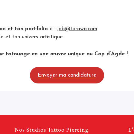
on et ton portfolio
à :
job@tarawa.com
 et ton univers artistique.
ue tatouage en une œuvre unique au Cap d’Agde !
Envoyer ma candidature
Nos Studios Tattoo Piercing
L'