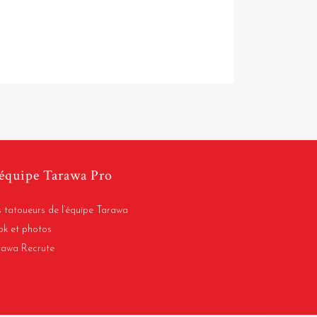
équipe Tarawa Pro
 tatoueurs de l’équipe Tarawa
ok et photos
rawa Recrute