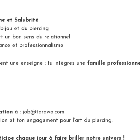
ne et Salubrité
bijou et du piercing
t un bon sens du relationnel
ance et professionnalisme
ent une enseigne : tu intègres une
famille professionne
ation
à :
job@tarawa.com
on et ton engagement pour l’art du piercing.
cipe chaque jour à faire briller notre univers !