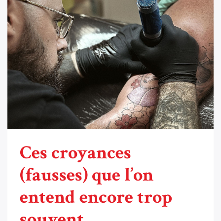
Ces croyances
(fausses) que l’on
entend encore trop
souvent